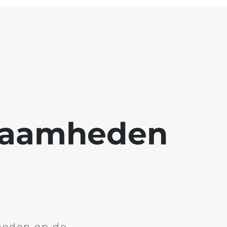
kzaamheden
heden op de