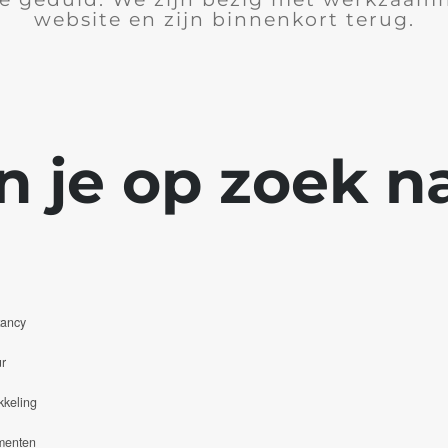
website en zijn binnenkort terug.
n je op zoek na
tancy
r
kkeling
menten