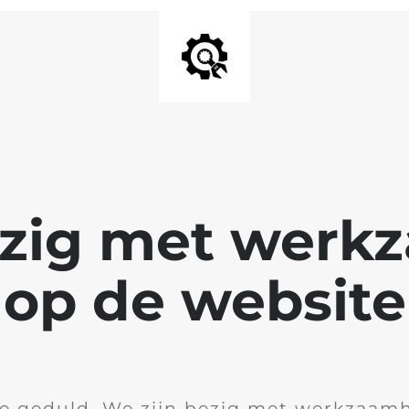
ezig met wer
op de website
je geduld. We zijn bezig met werkzaam