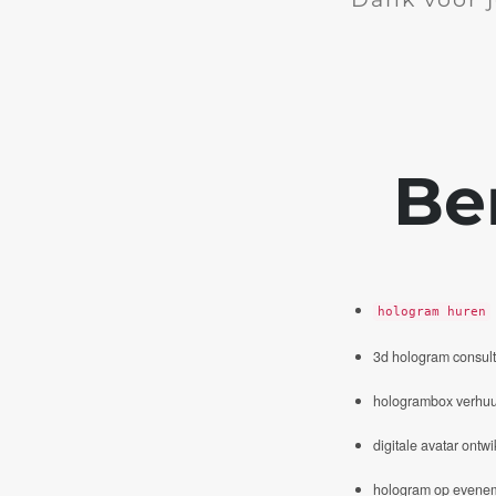
Be
hologram huren
3d hologram consul
hologrambox verhuu
digitale avatar ontwi
hologram op evene