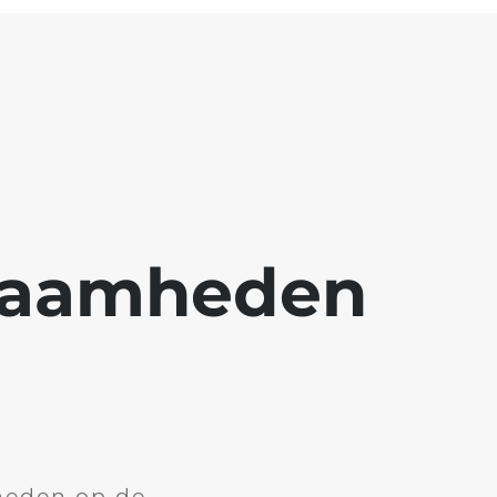
kzaamheden
heden op de