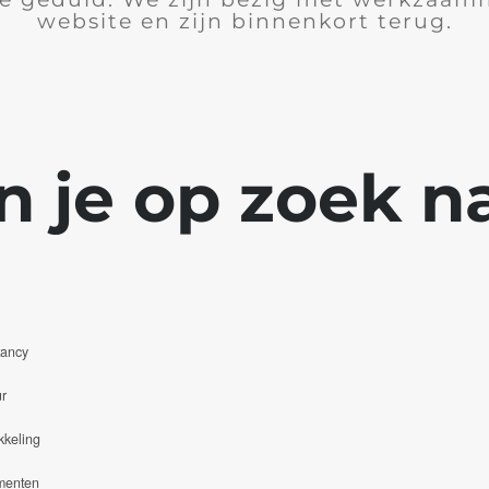
website en zijn binnenkort terug.
n je op zoek na
tancy
r
kkeling
menten