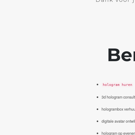
Be
hologram huren
3d hologram consul
hologrambox verhuu
digitale avatar ontwi
hologram op evene