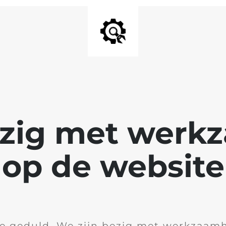
ezig met wer
op de website
je geduld. We zijn bezig met werkzaam