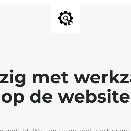
ezig met wer
op de website
je geduld. We zijn bezig met werkzaam