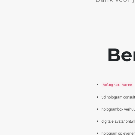
Be
hologram huren
3d hologram consul
hologrambox verhuu
digitale avatar ontwi
hologram op evene