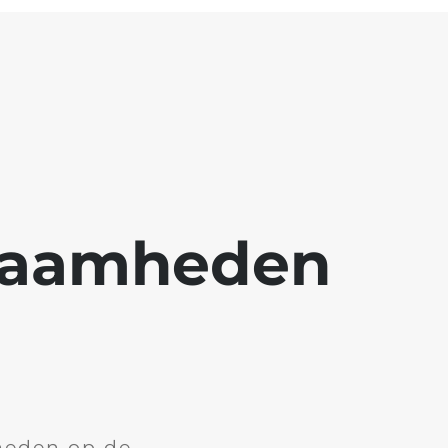
kzaamheden
heden op de