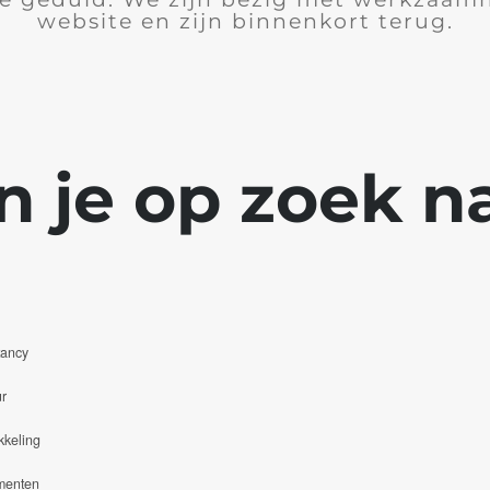
website en zijn binnenkort terug.
n je op zoek na
tancy
r
kkeling
menten