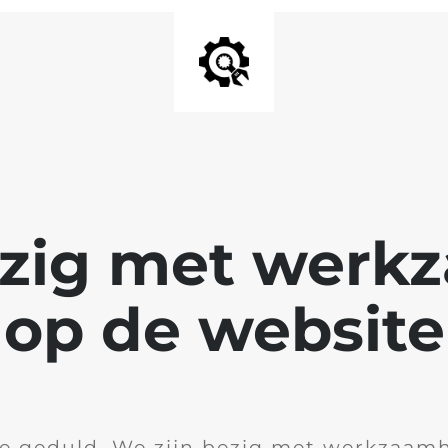
ezig met wer
op de website
je geduld. We zijn bezig met werkzaam