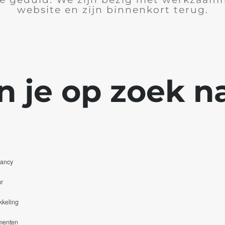
website en zijn binnenkort terug.
n je op zoek na
tancy
r
kkeling
menten