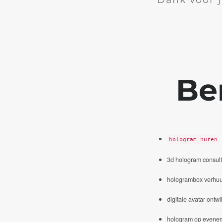
Be
hologram huren
3d hologram consul
hologrambox verhuu
digitale avatar ontwi
hologram op evene