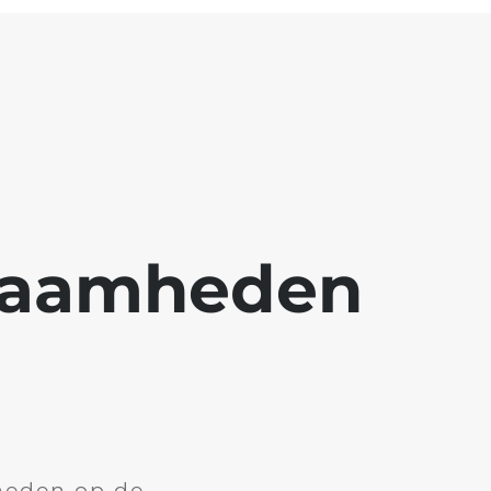
kzaamheden
heden op de